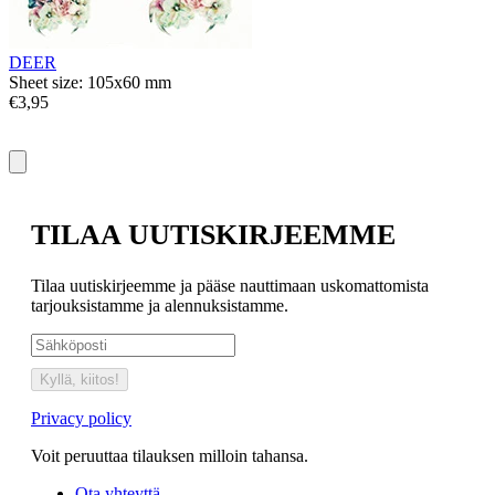
S
€
DEER
Sheet size: 105x60 mm
€3,95
TILAA UUTISKIRJEEMME
Tilaa uutiskirjeemme ja pääse nauttimaan uskomattomista
tarjouksistamme ja alennuksistamme.
Kyllä, kiitos!
Privacy policy
Voit peruuttaa tilauksen milloin tahansa.
Ota yhteyttä