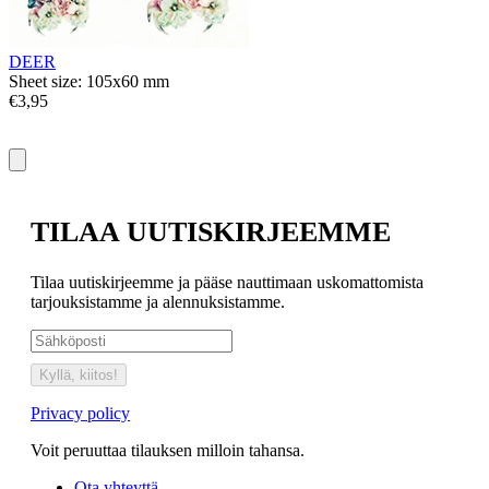
S
€
DEER
Sheet size: 105x60 mm
€3,95
TILAA UUTISKIRJEEMME
Tilaa uutiskirjeemme ja pääse nauttimaan uskomattomista
tarjouksistamme ja alennuksistamme.
Kyllä, kiitos!
Privacy policy
Voit peruuttaa tilauksen milloin tahansa.
Ota yhteyttä