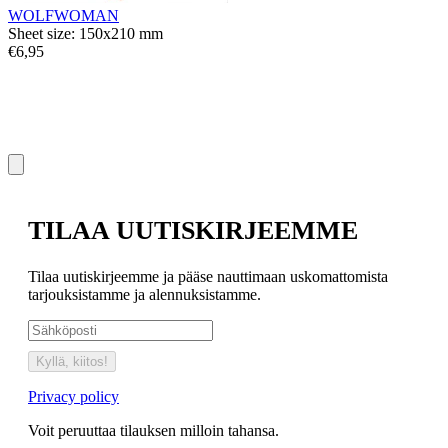
WOLFWOMAN
Sheet size: 150x210 mm
€6,95
T
S
€
TILAA UUTISKIRJEEMME
Tilaa uutiskirjeemme ja pääse nauttimaan uskomattomista
tarjouksistamme ja alennuksistamme.
Kyllä, kiitos!
Privacy policy
Voit peruuttaa tilauksen milloin tahansa.