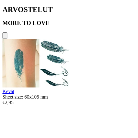
ARVOSTELUT
MORE TO LOVE
Kevät
Sheet size: 60x105 mm
€2,95
S
€