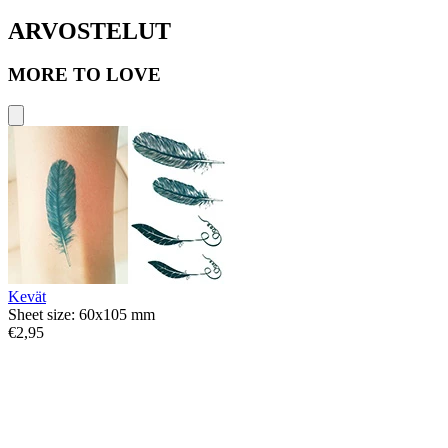
ARVOSTELUT
MORE TO LOVE
Kevät
Sheet size: 60x105 mm
€2,95
S
€