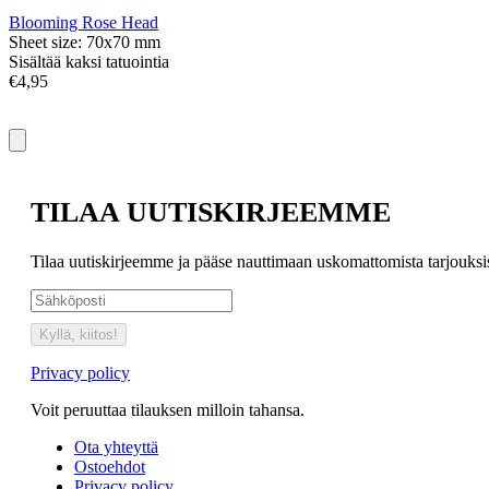
Blooming Rose Head
Sheet size: 70x70 mm
Sisältää kaksi tatuointia
€4,95
TILAA UUTISKIRJEEMME
Tilaa uutiskirjeemme ja pääse nauttimaan uskomattomista tarjouks
Kyllä, kiitos!
Privacy policy
Voit peruuttaa tilauksen milloin tahansa.
Ota yhteyttä
Ostoehdot
Privacy policy