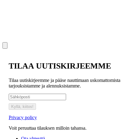
S
€
TILAA UUTISKIRJEEMME
Tilaa uutiskirjeemme ja pääse nauttimaan uskomattomista
tarjouksistamme ja alennuksistamme.
Kyllä, kiitos!
Privacy policy
Voit peruuttaa tilauksen milloin tahansa.
Ota yhteyttä